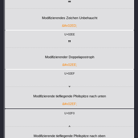
˭
Modifizierendes Zeichen Unbehaucht
&#x02ED;
U+02EE
ˮ
Modifizierender Doppelapostroph
&#x02EE;
U+02EF
˯
Modifizierende tiefliegende Pfeilspitze nach unten
&#x02EF;
U+02F0
˰
Modifizierende tiefliegende Pfeilspitze nach oben