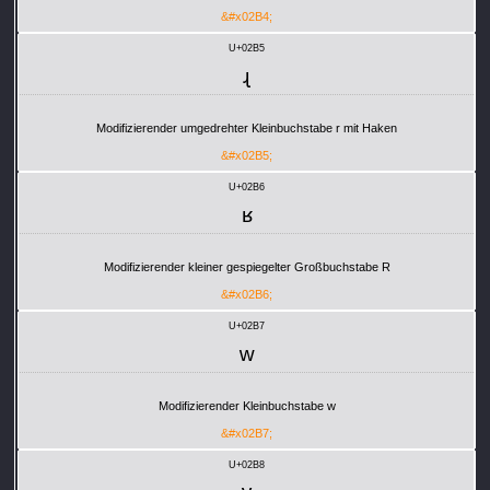
&#x02B4;
U+02B5
ʵ
Modifizierender umgedrehter Kleinbuchstabe r mit Haken
&#x02B5;
U+02B6
ʶ
Modifizierender kleiner gespiegelter Großbuchstabe R
&#x02B6;
U+02B7
ʷ
Modifizierender Kleinbuchstabe w
&#x02B7;
U+02B8