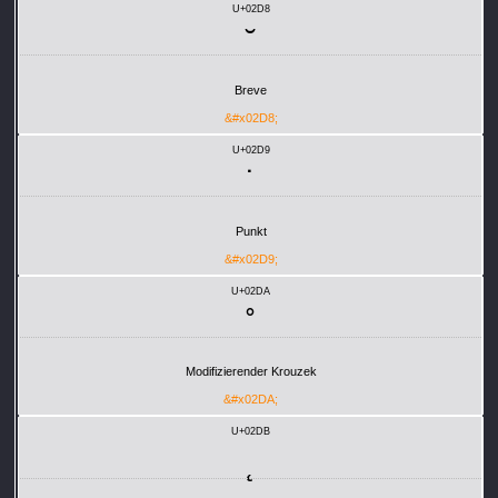
U+02D8
˘
Breve
&#x02D8;
U+02D9
˙
Punkt
&#x02D9;
U+02DA
˚
Modifizierender Krouzek
&#x02DA;
U+02DB
˛