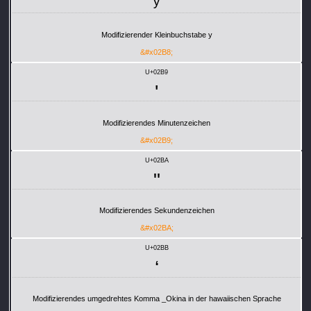
ʸ
Modifizierender Kleinbuchstabe y
&#x02B8;
U+02B9
ʹ
Modifizierendes Minutenzeichen
&#x02B9;
U+02BA
ʺ
Modifizierendes Sekundenzeichen
&#x02BA;
U+02BB
ʻ
Modifizierendes umgedrehtes Komma _Okina in der hawaiischen Sprache