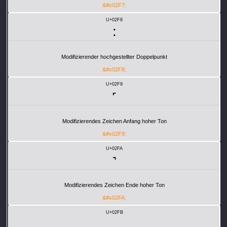
&#x02F7;
U+02F8
˸
Modifizierender hochgestellter Doppelpunkt
&#x02F8;
U+02F9
˹
Modifizierendes Zeichen Anfang hoher Ton
&#x02F9;
U+02FA
˺
Modifizierendes Zeichen Ende hoher Ton
&#x02FA;
U+02FB