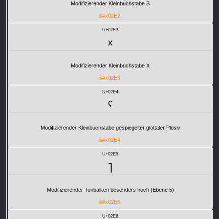
Modifizierender Kleinbuchstabe S
&#x02E2;
U+02E3
ˣ
Modifizierender Kleinbuchstabe X
&#x02E3;
U+02E4
ˤ
Modifizierender Kleinbuchstabe gespiegelter glottaler Plosiv
&#x02E4;
U+02E5
˥
Modifizierender Tonbalken besonders hoch (Ebene 5)
&#x02E5;
U+02E6