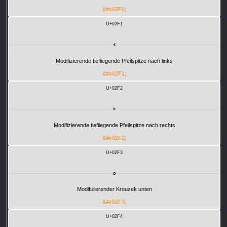
&#x02F0;
U+02F1
˱
Modifizierende tiefliegende Pfeilspitze nach links
&#x02F1;
U+02F2
˲
Modifizierende tiefliegende Pfeilspitze nach rechts
&#x02F2;
U+02F3
˳
Modifizierender Krouzek unten
&#x02F3;
U+02F4