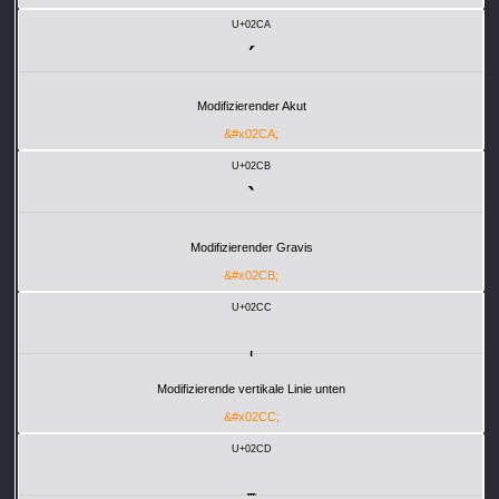
U+02CA
ˊ
Modifizierender Akut
&#x02CA;
U+02CB
ˋ
Modifizierender Gravis
&#x02CB;
U+02CC
ˌ
Modifizierende vertikale Linie unten
&#x02CC;
U+02CD
ˍ