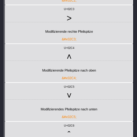
&#x02C2;
U+02C3
˃
Modifizierende rechte Pfeilspitze
&#x02C3;
U+02C4
˄
Modifizierende Pfeilspitze nach oben
&#x02C4;
U+02C5
˅
Modifizierendes Pfeilspitze nach unten
&#x02C5;
U+02C6
ˆ