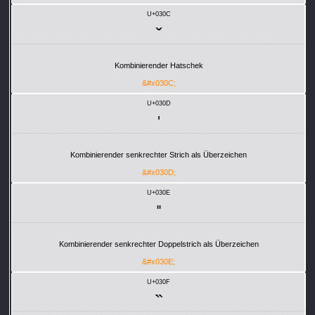
U+030C
Kombinierender Hatschek
&#x030C;
U+030D
Kombinierender senkrechter Strich als Überzeichen
&#x030D;
U+030E
Kombinierender senkrechter Doppelstrich als Überzeichen
&#x030E;
U+030F