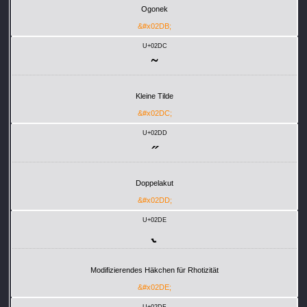
Ogonek
&#x02DB;
U+02DC
˜
Kleine Tilde
&#x02DC;
U+02DD
˝
Doppelakut
&#x02DD;
U+02DE
˞
Modifizierendes Häkchen für Rhotizität
&#x02DE;
U+02DF