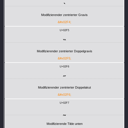
˴
Modifizierender zentrierter Gravis
&#x02F4;
U+02F5
˵
Modifizierender zentrierter Doppelgravis
&#x02F5;
U+02F6
˶
Modifizierender zentrierter Doppelakut
&#x02F6;
U+02F7
˷
Modifizierende Tilde unten