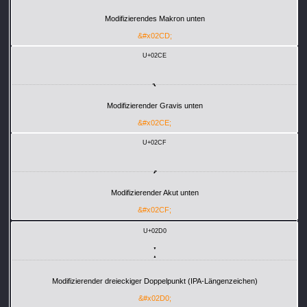
Modifizierendes Makron unten
&#x02CD;
U+02CE
ˎ
Modifizierender Gravis unten
&#x02CE;
U+02CF
ˏ
Modifizierender Akut unten
&#x02CF;
U+02D0
ː
Modifizierender dreieckiger Doppelpunkt (IPA-Längenzeichen)
&#x02D0;