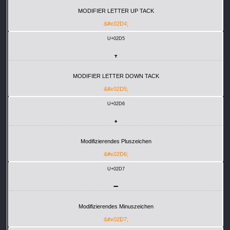
MODIFIER LETTER UP TACK
&#x02D4;
U+02D5
˕
MODIFIER LETTER DOWN TACK
&#x02D5;
U+02D6
˖
Modifizierendes Pluszeichen
&#x02D6;
U+02D7
˗
Modifizierendes Minuszeichen
&#x02D7;