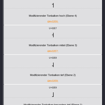
˦
Modifizierender Tonbalken hoch (Ebene 4)
&#x02E6;
U+02E7
˧
Modifizierender Tonbalken mittel (Ebene 3)
&#x02E7;
U+02E8
˨
Modifizierender Tonbalken tief (Ebene 2)
&#x02E8;
U+02E9
˩
Modifizierender Tonbalken besonders tief (Ebene 1)