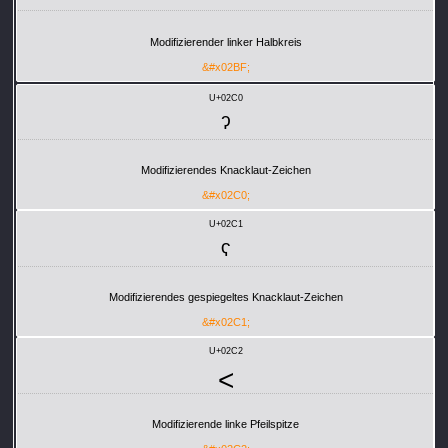
Modifizierender linker Halbkreis
&#x02BF;
U+02C0
ˀ
Modifizierendes Knacklaut-Zeichen
&#x02C0;
U+02C1
ˁ
Modifizierendes gespiegeltes Knacklaut-Zeichen
&#x02C1;
U+02C2
˂
Modifizierende linke Pfeilspitze