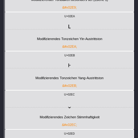
&#x02E9;
U+02EA
˪
Modifizierendes Tonzeichen Yin-Austrittston
&#x02EA;
U+02EB
˫
Modifizierendes Tonzeichen Yang-Austrittston
&#x02EB;
U+02EC
ˬ
Modifizierendes Zeichen Stimmhaftigkeit
&#x02EC;
U+02ED