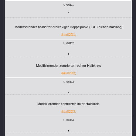
U+02D1
ˑ
Modifizierender halbierter dreieckiger Doppelpunkt (IPA-Zeichen halblang)
&#x02D1;
U+02D2
˒
Modifizierender zentrierter rechter Halbkreis
&#x02D2;
U+02D3
˓
Modifizierender zentrierter linker Halbkreis
&#x02D3;
U+02D4
˔