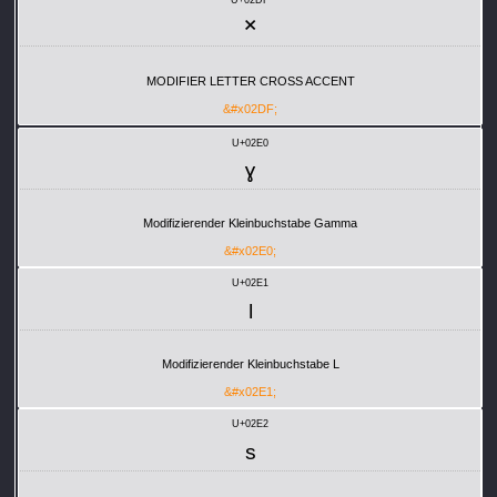
˟
MODIFIER LETTER CROSS ACCENT
&#x02DF;
U+02E0
ˠ
Modifizierender Kleinbuchstabe Gamma
&#x02E0;
U+02E1
ˡ
Modifizierender Kleinbuchstabe L
&#x02E1;
U+02E2
ˢ