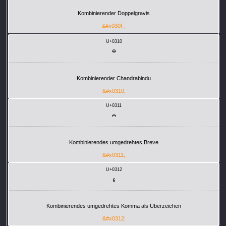
Kombinierender Doppelgravis
&#x030F;
U+0310
Kombinierender Chandrabindu
&#x0310;
U+0311
Kombinierendes umgedrehtes Breve
&#x0311;
U+0312
Kombinierendes umgedrehtes Komma als Überzeichen
&#x0312;