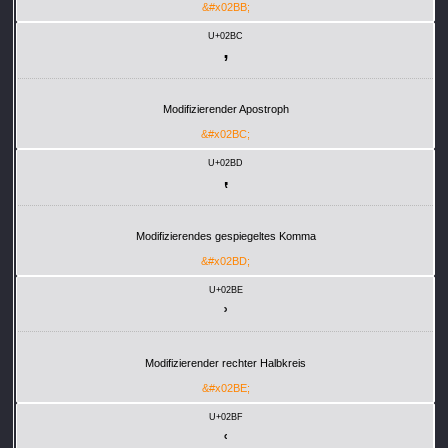
&#x02BB;
U+02BC
ʼ
Modifizierender Apostroph
&#x02BC;
U+02BD
ʽ
Modifizierendes gespiegeltes Komma
&#x02BD;
U+02BE
ʾ
Modifizierender rechter Halbkreis
&#x02BE;
U+02BF
ʿ