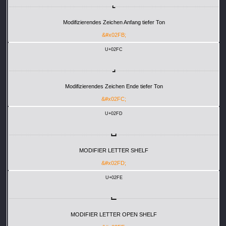
˻
Modifizierendes Zeichen Anfang tiefer Ton
&#x02FB;
U+02FC
˼
Modifizierendes Zeichen Ende tiefer Ton
&#x02FC;
U+02FD
˽
MODIFIER LETTER SHELF
&#x02FD;
U+02FE
˾
MODIFIER LETTER OPEN SHELF