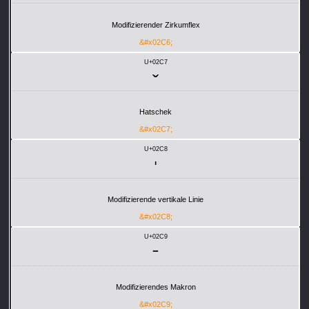
Modifizierender Zirkumflex
&#x02C6;
U+02C7
ˇ
Hatschek
&#x02C7;
U+02C8
ˈ
Modifizierende vertikale Linie
&#x02C8;
U+02C9
ˉ
Modifizierendes Makron
&#x02C9;