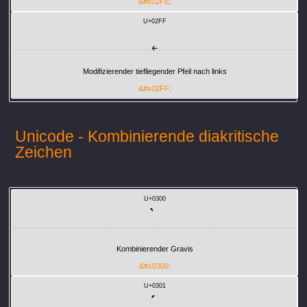
&#x02FE;
U+02FF
˿
Modifizierender tiefliegender Pfeil nach links
&#x02FF;
Unicode - Kombinierende diakritische
Zeichen
U+0300
Kombinierender Gravis
&#x0300;
U+0301