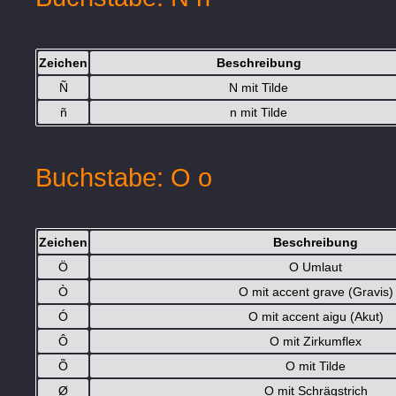
Zeichen
Beschreibung
Ñ
N mit Tilde
ñ
n mit Tilde
Buchstabe: O o
Zeichen
Beschreibung
Ö
O Umlaut
Ò
O mit accent grave (Gravis)
Ó
O mit accent aigu (Akut)
Ô
O mit Zirkumflex
Õ
O mit Tilde
Ø
O mit Schrägstrich