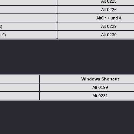
Alt 0225
Alt 0226
AltGr + und A
t)
Alt 0229
ur")
Alt 0230
Windows Shortcut
Alt 0199
Alt 0231