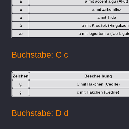
á
a mit accent aigu (Akut)
â
a mit Zirkumflex
ã
a mit Tilde
å
a mit Kroužek (Ringakzen
æ
a mit legiertem e ("ae-Ligat
Buchstabe: C c
Zeichen
Beschreibung
Ç
C mit Häkchen (Cedille)
ç
c mit Häkchen (Cedille)
Buchstabe: D d