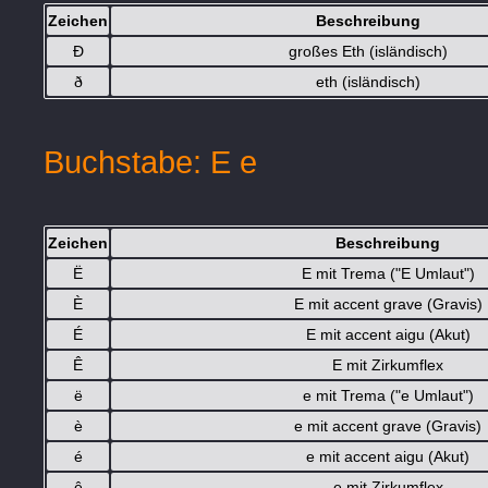
Zeichen
Beschreibung
Ð
großes Eth (isländisch)
ð
eth (isländisch)
Buchstabe: E e
Zeichen
Beschreibung
Ë
E mit Trema ("E Umlaut")
È
E mit accent grave (Gravis)
É
E mit accent aigu (Akut)
Ê
E mit Zirkumflex
ë
e mit Trema ("e Umlaut")
è
e mit accent grave (Gravis)
é
e mit accent aigu (Akut)
ê
e mit Zirkumflex