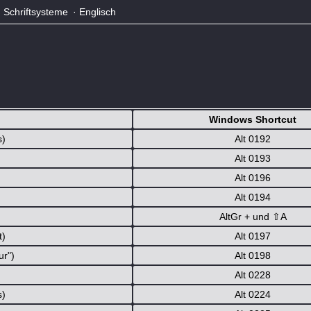
·
Schriftsysteme
·
Englisch
Windows Shortcut
s)
Alt 0192
Alt 0193
Alt 0196
Alt 0194
AltGr + und
⇧
A
t)
Alt 0197
ur")
Alt 0198
Alt 0228
s)
Alt 0224