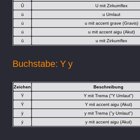
Û
U mit Zirkumflex
ü
u Umlaut
ù
u mit accent grave (Gravis)
ú
u mit accent aigu (Akut)
û
u mit Zirkumflex
Buchstabe: Y y
Zeichen
Beschreibung
Ÿ
Y mit Trema ("Y Umlaut")
Ý
Y mit accent aigu (Akut)
ÿ
y mit Trema ("y Umlaut")
ý
y mit accent aigu (Akut)