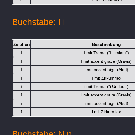
Buchstabe: I i
Zeichen
Beschreibung
Ï
I mit Trema ("I Umlaut")
Ì
I mit accent grave (Gravis)
Í
I mit accent aigu (Akut)
Î
I mit Zirkumflex
ï
i mit Trema ("i Umlaut")
ì
i mit accent grave (Gravis)
í
i mit accent aigu (Akut)
î
i mit Zirkumflex
Buchstabe: N n