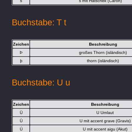
š
s mit Hatschek (Caron)
Buchstabe: T t
Zeichen
Beschreibung
Þ
großes Thorn (isländisch)
þ
thorn (isländisch)
Buchstabe: U u
Zeichen
Beschreibung
Ü
U Umlaut
Ù
U mit accent grave (Gravis)
Ú
U mit accent aigu (Akut)