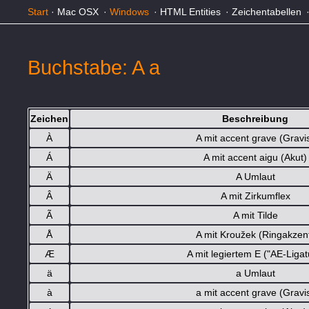
Start
·
Mac OSX
·
Windows
·
HTML Entities
·
Zeichentabellen
Buchstabe: A a
Zeichen
Beschreibung
À
A mit accent grave (Gravi
Á
A mit accent aigu (Akut)
Ä
A Umlaut
Â
A mit Zirkumflex
Ã
A mit Tilde
Å
A mit Kroužek (Ringakzen
Æ
A mit legiertem E ("AE-Ligat
ä
a Umlaut
à
a mit accent grave (Gravi