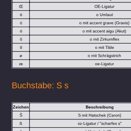
Œ
OE-Ligatur
ö
o Umlaut
ò
o mit accent grave (Gravis)
ó
o mit accent aigu (Akut)
ô
o mit Zirkumflex
õ
o mit Tilde
ø
o mit Schrägstrich
œ
oe-Ligatur
Buchstabe: S s
Zeichen
Beschreibung
Š
S mit Hatschek (Caron)
ß
sz-Ligatur / "scharfes s"