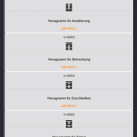
䷒
Hexagramm für Annäherung
&#x4DD2;
U+4DD3
䷓
Hexagramm für Betrachtung
&#x4DD3;
U+4DD4
䷔
Hexagramm für Durchbeißen
&#x4DD4;
U+4DD5
䷕