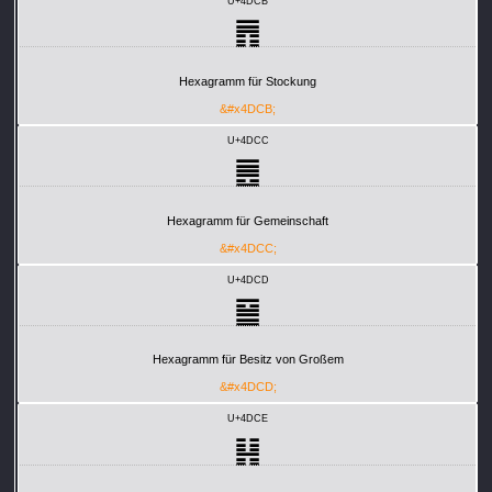
U+4DCB
䷋
Hexagramm für Stockung
&#x4DCB;
U+4DCC
䷌
Hexagramm für Gemeinschaft
&#x4DCC;
U+4DCD
䷍
Hexagramm für Besitz von Großem
&#x4DCD;
U+4DCE
䷎