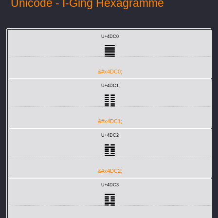
Unicode - I-Ging Hexagramme
U+4DC0
䷀
&#x4DC0;
U+4DC1
䷁
&#x4DC1;
U+4DC2
䷂
&#x4DC2;
U+4DC3
䷃