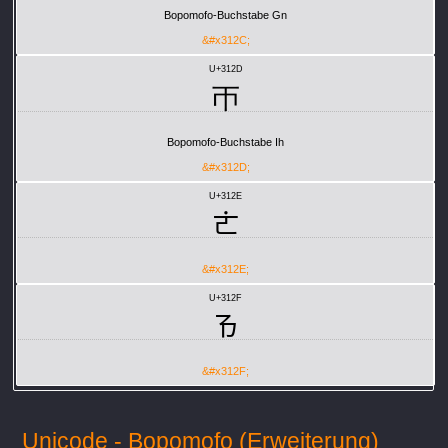
Bopomofo-Buchstabe Gn
&#x312C;
U+312D
ㄭ
Bopomofo-Buchstabe Ih
&#x312D;
U+312E
ㄮ
&#x312E;
U+312F
ㄯ
&#x312F;
Unicode - Bopomofo (Erweiterung)