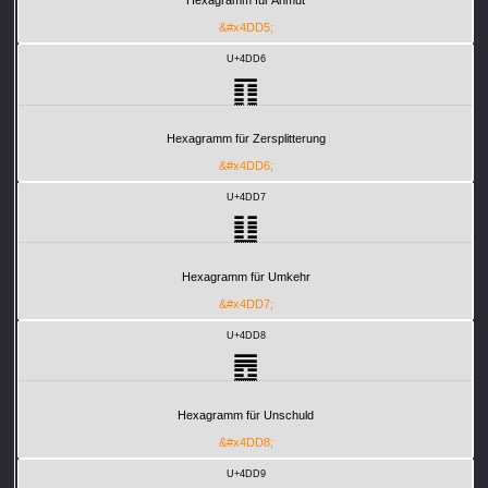
Hexagramm für Anmut
&#x4DD5;
U+4DD6
䷖
Hexagramm für Zersplitterung
&#x4DD6;
U+4DD7
䷗
Hexagramm für Umkehr
&#x4DD7;
U+4DD8
䷘
Hexagramm für Unschuld
&#x4DD8;
U+4DD9