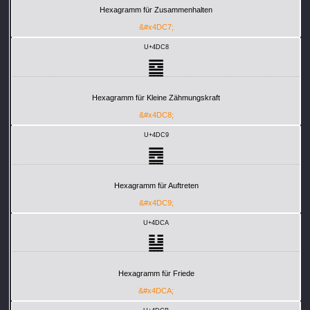
Hexagramm für Zusammenhalten
&#x4DC7;
U+4DC8
䷈
Hexagramm für Kleine Zähmungskraft
&#x4DC8;
U+4DC9
䷉
Hexagramm für Auftreten
&#x4DC9;
U+4DCA
䷊
Hexagramm für Friede
&#x4DCA;