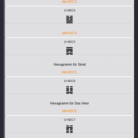
&#x4DC3;
U+4DC4
䷄
&#x4DC4;
U+4DC5
䷅
Hexagramm für Streit
&#x4DC5;
U+4DC6
䷆
Hexagramm für Das Heer
&#x4DC6;
U+4DC7
䷇