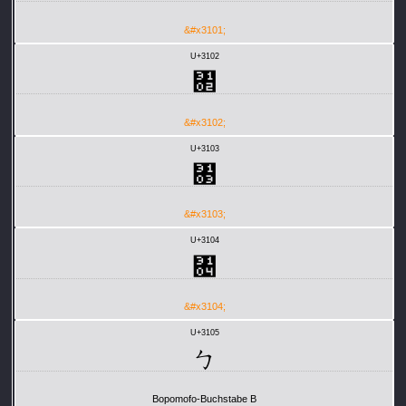
&#x3101;
U+3102
㄂
&#x3102;
U+3103
㄃
&#x3103;
U+3104
㄄
&#x3104;
U+3105
ㄅ
Bopomofo-Buchstabe B