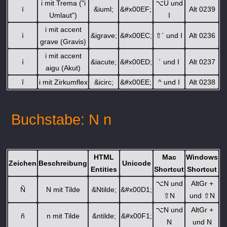
i mit Trema ("i
⌥
U und
ï
&iuml;
&#x00EF;
Alt 0239
Umlaut")
I
i mit accent
ì
&igrave;
&#x00EC;
⇧
´ und I
Alt 0236
grave (Gravis)
i mit accent
í
&iacute;
&#x00ED;
´ und I
Alt 0237
aigu (Akut)
î
i mit Zirkumflex
&icirc;
&#x00EE;
^ und I
Alt 0238
Buchstabe: N n
HTML
Mac
Windows
Zeichen
Beschreibung
Unicode
Entities
Shortcut
Shortcut
⌥
N und
AltGr +
Ñ
N mit Tilde
&Ntilde;
&#x00D1;
⇧
N
und
⇧
N
⌥
N und
AltGr +
ñ
n mit Tilde
&ntilde;
&#x00F1;
N
und N