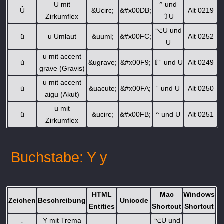
U mit
^ und
Û
&Ucirc;
&#x00DB;
Alt 0219
Zirkumflex
⇧
U
⌥
U und
ü
u Umlaut
&uuml;
&#x00FC;
Alt 0252
U
u mit accent
ù
&ugrave;
&#x00F9;
⇧
´ und U
Alt 0249
grave (Gravis)
u mit accent
ú
&uacute;
&#x00FA;
´ und U
Alt 0250
aigu (Akut)
u mit
û
&ucirc;
&#x00FB;
^ und U
Alt 0251
Zirkumflex
Buchstabe: Y y
HTML
Mac
Windows
Zeichen
Beschreibung
Unicode
Entities
Shortcut
Shortcut
Y mit Trema
⌥
U und