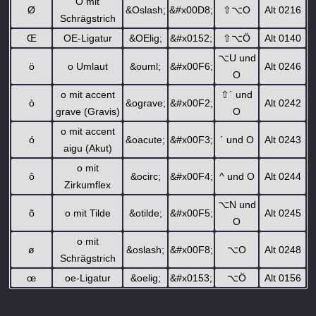
O mit
Ø
&Oslash;
&#x00D8;
⇧
⌥
O
Alt 0216
Schrägstrich
Œ
OE-Ligatur
&OElig;
&#x0152;
⇧
⌥
Ö
Alt 0140
⌥
U und
ö
o Umlaut
&ouml;
&#x00F6;
Alt 0246
O
o mit accent
⇧
´ und
ò
&ograve;
&#x00F2;
Alt 0242
grave (Gravis)
O
o mit accent
ó
&oacute;
&#x00F3;
´ und O
Alt 0243
aigu (Akut)
o mit
ô
&ocirc;
&#x00F4;
^ und O
Alt 0244
Zirkumflex
⌥
N und
õ
o mit Tilde
&otilde;
&#x00F5;
Alt 0245
O
o mit
ø
&oslash;
&#x00F8;
⌥
O
Alt 0248
Schrägstrich
œ
oe-Ligatur
&oelig;
&#x0153;
⌥
Ö
Alt 0156