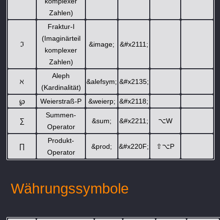
komplexer
Zahlen)
Fraktur-I
(Imaginärteil
ℑ
&image;
&#x2111;
komplexer
Zahlen)
Aleph
ℵ
&alefsym;
&#x2135;
(Kardinalität)
℘
Weierstraß-P
&weierp;
&#x2118;
Summen-
∑
&sum;
&#x2211;
⌥
W
Operator
Produkt-
∏
&prod;
&#x220F;
⇧
⌥
P
Operator
Währungssymbole