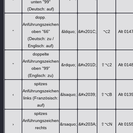
unten "99"
(Deutsch: auf)
dopp.
Anführungszeichen
“
oben "66"
&ldquo;
&#x201C;
⌥
2
Alt 014
(Deutsch: zu /
Englisch: auf)
doppelte
Anführungszeichen
”
&rdquo;
&#x201D;
⇧
⌥
2
Alt 014
oben "99"
(Englisch: zu)
spitzes
Anführungszeichen
‹
&lsaquo;
&#x2039;
⇧
⌥
B
Alt 013
links (Französisch:
auf)
spitzes
Anführungszeichen
›
&rsaquo;
&#x203A;
⇧
⌥
N
Alt 015
rechts