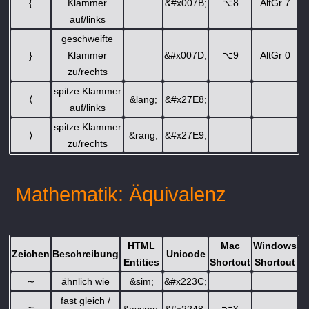
{
Klammer
&#x007B;
⌥
8
AltGr 7
auf/links
geschweifte
}
Klammer
&#x007D;
⌥
9
AltGr 0
zu/rechts
spitze Klammer
⟨
&lang;
&#x27E8;
auf/links
spitze Klammer
⟩
&rang;
&#x27E9;
zu/rechts
Mathematik: Äquivalenz
HTML
Mac
Windows
Zeichen
Beschreibung
Unicode
Entities
Shortcut
Shortcut
∼
ähnlich wie
&sim;
&#x223C;
fast gleich /
≈
&asymp;
&#x2248;
⌥
X