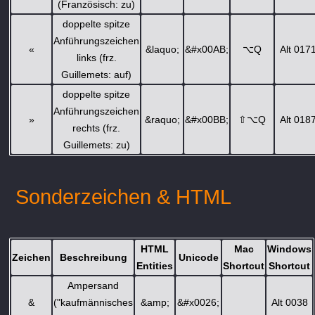
(Französisch: zu)
doppelte spitze
Anführungszeichen
«
&laquo;
&#x00AB;
⌥
Q
Alt 017
links (frz.
Guillemets: auf)
doppelte spitze
Anführungszeichen
»
&raquo;
&#x00BB;
⇧
⌥
Q
Alt 018
rechts (frz.
Guillemets: zu)
Sonderzeichen & HTML
HTML
Mac
Windows
Zeichen
Beschreibung
Unicode
Entities
Shortcut
Shortcut
Ampersand
&
("kaufmännisches
&amp;
&#x0026;
Alt 0038