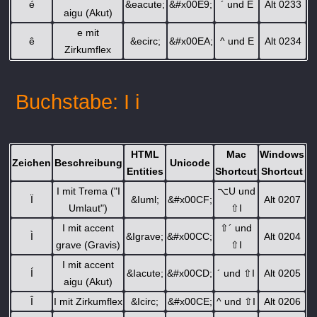
é
&eacute;
&#x00E9;
´ und E
Alt 0233
aigu (Akut)
e mit
ê
&ecirc;
&#x00EA;
^ und E
Alt 0234
Zirkumflex
Buchstabe: I i
HTML
Mac
Windows
Zeichen
Beschreibung
Unicode
Entities
Shortcut
Shortcut
I mit Trema ("I
⌥
U und
Ï
&Iuml;
&#x00CF;
Alt 0207
Umlaut")
⇧
I
I mit accent
⇧
´ und
Ì
&Igrave;
&#x00CC;
Alt 0204
grave (Gravis)
⇧
I
I mit accent
Í
&Iacute;
&#x00CD;
´ und
⇧
I
Alt 0205
aigu (Akut)
Î
I mit Zirkumflex
&Icirc;
&#x00CE;
^ und
⇧
I
Alt 0206