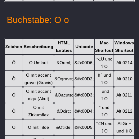
Buchstabe: O o
HTML
Mac
Windows
Zeichen
Beschreibung
Unicode
Entities
Shortcut
Shortcut
⌥
U und
Ö
O Umlaut
&Ouml;
&#x00D6;
Alt 0214
⇧
O
O mit accent
⇧
´ und
Ò
&Ograve;
&#x00D2;
Alt 0210
grave (Gravis)
⇧
O
O mit accent
´ und
Ó
&Oacute;
&#x00D3;
Alt 0211
aigu (Akut)
⇧
O
O mit
^ und
Ô
&Ocirc;
&#x00D4;
Alt 0212
Zirkumflex
⇧
O
⌥
N und
AltGr +
Õ
O mit Tilde
&Otilde;
&#x00D5;
⇧
O
und
⇧
O