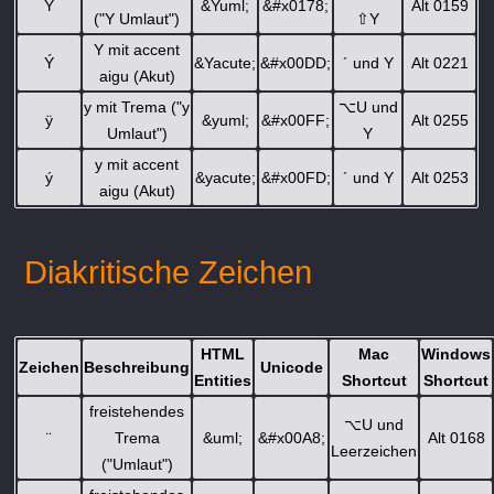
Ÿ
&Yuml;
&#x0178;
Alt 0159
("Y Umlaut")
⇧
Y
Y mit accent
Ý
&Yacute;
&#x00DD;
´ und Y
Alt 0221
aigu (Akut)
y mit Trema ("y
⌥
U und
ÿ
&yuml;
&#x00FF;
Alt 0255
Umlaut")
Y
y mit accent
ý
&yacute;
&#x00FD;
´ und Y
Alt 0253
aigu (Akut)
Diakritische Zeichen
HTML
Mac
Windows
Zeichen
Beschreibung
Unicode
Entities
Shortcut
Shortcut
freistehendes
⌥
U und
¨
Trema
&uml;
&#x00A8;
Alt 0168
Leerzeichen
("Umlaut")