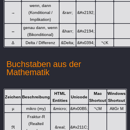
wenn, dann
→
(Konditional /
&rarr;
&#x2192;
Implikation)
genau dann, wenn
↔
&harr;
&#x2194;
(Bikonditional)
Δ
Delta / Differenz
&Delta;
&#x0394;
⌥
K
Buchstaben aus der
Mathematik
HTML
Mac
Windows
Zeichen
Beschreibung
Unicode
Entities
Shortcut
Shortcut
µ
mikro (my)
&micro;
&#x00B5;
⌥
M
AltGr M
Fraktur-R
(Realteil
ℜ
&real;
&#x211C;