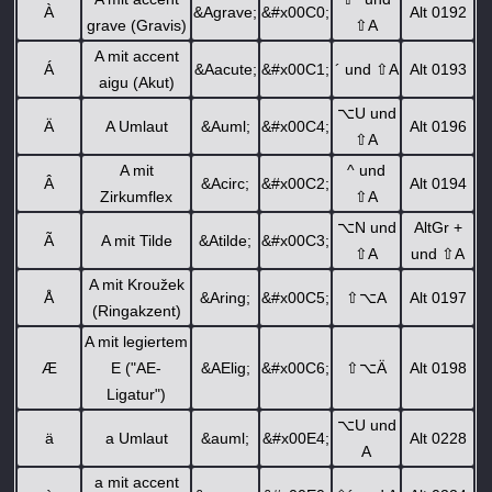
À
&Agrave;
&#x00C0;
Alt 0192
grave (Gravis)
⇧
A
A mit accent
Á
&Aacute;
&#x00C1;
´ und
⇧
A
Alt 0193
aigu (Akut)
⌥
U und
Ä
A Umlaut
&Auml;
&#x00C4;
Alt 0196
⇧
A
A mit
^ und
Â
&Acirc;
&#x00C2;
Alt 0194
Zirkumflex
⇧
A
⌥
N und
AltGr +
Ã
A mit Tilde
&Atilde;
&#x00C3;
⇧
A
und
⇧
A
A mit Kroužek
Å
&Aring;
&#x00C5;
⇧
⌥
A
Alt 0197
(Ringakzent)
A mit legiertem
Æ
E ("AE-
&AElig;
&#x00C6;
⇧
⌥
Ä
Alt 0198
Ligatur")
⌥
U und
ä
a Umlaut
&auml;
&#x00E4;
Alt 0228
A
a mit accent