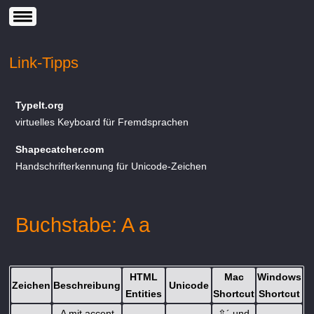
Link-Tipps
TypeIt.org
virtuelles Keyboard für Fremdsprachen
Shapecatcher.com
Handschrifterkennung für Unicode-Zeichen
Buchstabe: A a
HTML
Mac
Windows
Zeichen
Beschreibung
Unicode
Entities
Shortcut
Shortcut
A mit accent
⇧
´ und