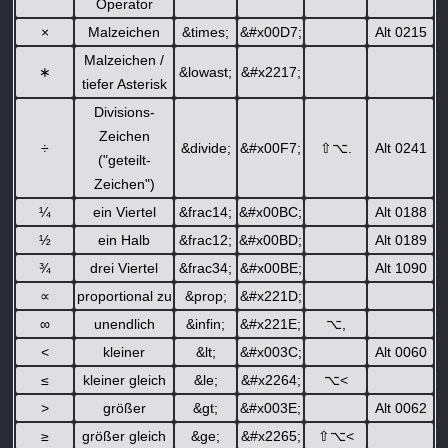
Operator
×
Malzeichen
&times;
&#x00D7;
Alt 0215
Malzeichen /
∗
&lowast;
&#x2217;
tiefer Asterisk
Divisions-
Zeichen
÷
&divide;
&#x00F7;
⇧
⌥
.
Alt 0241
("geteilt-
Zeichen")
¼
ein Viertel
&frac14;
&#x00BC;
Alt 0188
½
ein Halb
&frac12;
&#x00BD;
Alt 0189
¾
drei Viertel
&frac34;
&#x00BE;
Alt 1090
∝
proportional zu
&prop;
&#x221D;
∞
unendlich
&infin;
&#x221E;
⌥
,
<
kleiner
&lt;
&#x003C;
Alt 0060
≤
kleiner gleich
&le;
&#x2264;
⌥
<
>
größer
&gt;
&#x003E;
Alt 0062
≥
größer gleich
&ge;
&#x2265;
⇧
⌥
<