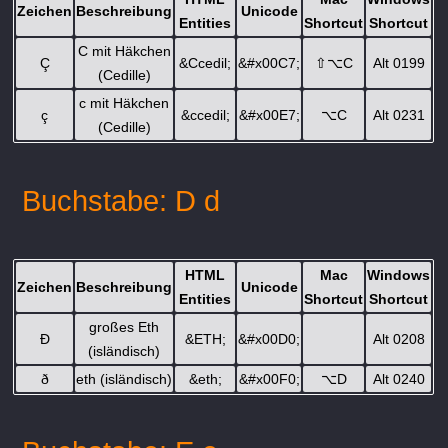
Zeichen
Beschreibung
Unicode
Entities
Shortcut
Shortcut
C mit Häkchen
Ç
&Ccedil;
&#x00C7;
⇧
⌥
C
Alt 0199
(Cedille)
c mit Häkchen
ç
&ccedil;
&#x00E7;
⌥
C
Alt 0231
(Cedille)
Buchstabe: D d
HTML
Mac
Windows
Zeichen
Beschreibung
Unicode
Entities
Shortcut
Shortcut
großes Eth
Ð
&ETH;
&#x00D0;
Alt 0208
(isländisch)
ð
eth (isländisch)
&eth;
&#x00F0;
⌥
D
Alt 0240