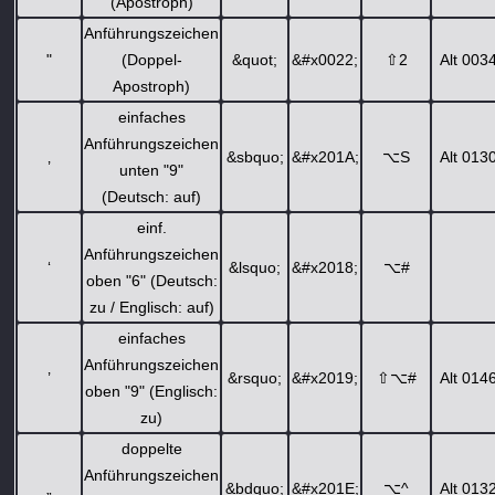
(Apostroph)
Anführungszeichen
"
(Doppel-
&quot;
&#x0022;
⇧
2
Alt 003
Apostroph)
einfaches
Anführungszeichen
‚
&sbquo;
&#x201A;
⌥
S
Alt 013
unten "9"
(Deutsch: auf)
einf.
Anführungszeichen
‘
&lsquo;
&#x2018;
⌥
#
oben "6" (Deutsch:
zu / Englisch: auf)
einfaches
Anführungszeichen
’
&rsquo;
&#x2019;
⇧
⌥
#
Alt 014
oben "9" (Englisch:
zu)
doppelte
Anführungszeichen
„
&bdquo;
&#x201E;
⌥
^
Alt 013