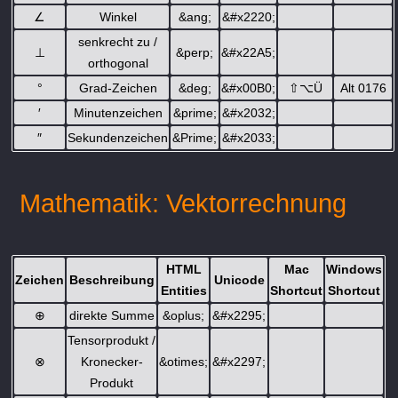
∠
Winkel
&ang;
&#x2220;
senkrecht zu /
⊥
&perp;
&#x22A5;
orthogonal
°
Grad-Zeichen
&deg;
&#x00B0;
⇧
⌥
Ü
Alt 0176
′
Minutenzeichen
&prime;
&#x2032;
″
Sekundenzeichen
&Prime;
&#x2033;
Mathematik: Vektorrechnung
HTML
Mac
Windows
Zeichen
Beschreibung
Unicode
Entities
Shortcut
Shortcut
⊕
direkte Summe
&oplus;
&#x2295;
Tensorprodukt /
⊗
Kronecker-
&otimes;
&#x2297;
Produkt