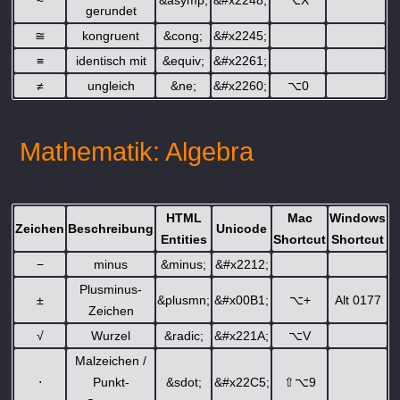
gerundet
≅
kongruent
&cong;
&#x2245;
≡
identisch mit
&equiv;
&#x2261;
≠
ungleich
&ne;
&#x2260;
⌥
0
Mathematik: Algebra
HTML
Mac
Windows
Zeichen
Beschreibung
Unicode
Entities
Shortcut
Shortcut
−
minus
&minus;
&#x2212;
Plusminus-
±
&plusmn;
&#x00B1;
⌥
+
Alt 0177
Zeichen
√
Wurzel
&radic;
&#x221A;
⌥
V
Malzeichen /
⋅
Punkt-
&sdot;
&#x22C5;
⇧
⌥
9