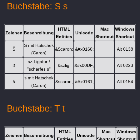
Buchstabe: S s
HTML
Mac
Windows
Zeichen
Beschreibung
Unicode
Entities
Shortcut
Shortcut
S mit Hatschek
Š
&Scaron;
&#x0160;
Alt 0138
(Caron)
sz-Ligatur /
ß
&szlig;
&#x00DF;
Alt 0223
"scharfes s"
s mit Hatschek
š
&scaron;
&#x0161;
Alt 0154
(Caron)
Buchstabe: T t
HTML
Mac
Windows
Zeichen
Beschreibung
Unicode
Entities
Shortcut
Shortcut