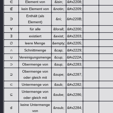
∈
Element von
&isin;
&#x2208;
∉
kein Element von
&notin;
&#x2209;
Enthält (als
∋
&ni;
&#x220B;
Element)
∀
für alle
&forall;
&#x2200;
∃
existiert
&exist;
&#x2203;
∅
leere Menge
&empty;
&#x2205;
∩
Schnittmenge
&cap;
&#x2229;
∪
Vereinigungsmenge
&cup;
&#x222A;
⊃
Obermenge von
&sup;
&#x2283;
Obermenge von
⊇
&supe;
&#x2287;
oder gleich mit
⊂
Untermenge von
&sub;
&#x2282;
Untermenge von
⊆
&sube;
&#x2286;
oder gleich mit
keine Untermenge
⊄
&nsub;
&#x2284;
von