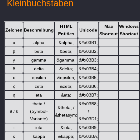
Kleinbuchstaben
HTML
Mac
Windows
Zeichen
Beschreibung
Unicode
Entities
Shortcut
Shortcut
α
alpha
&alpha;
&#x03B1;
β
beta
&beta;
&#x03B2;
γ
gamma
&gamma;
&#x03B3;
δ
delta
&delta;
&#x03B4;
ε
epsilon
&epsilon;
&#x03B5;
ζ
zeta
&zeta;
&#x03B6;
η
eta
&eta;
&#x03B7;
theta /
&#x03B8;
&theta; /
θ / ϑ
(Symbol-
/
&thetasym;
Variante)
&#x03D1;
ι
iota
&iota;
&#x03B9;
κ
kappa
&kappa;
&#x03BA;