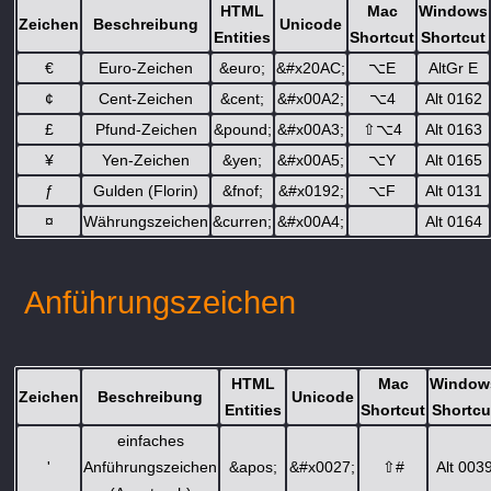
HTML
Mac
Windows
Zeichen
Beschreibung
Unicode
Entities
Shortcut
Shortcut
€
Euro-Zeichen
&euro;
&#x20AC;
⌥
E
AltGr E
¢
Cent-Zeichen
&cent;
&#x00A2;
⌥
4
Alt 0162
£
Pfund-Zeichen
&pound;
&#x00A3;
⇧
⌥
4
Alt 0163
¥
Yen-Zeichen
&yen;
&#x00A5;
⌥
Y
Alt 0165
ƒ
Gulden (Florin)
&fnof;
&#x0192;
⌥
F
Alt 0131
¤
Währungszeichen
&curren;
&#x00A4;
Alt 0164
Anführungszeichen
HTML
Mac
Window
Zeichen
Beschreibung
Unicode
Entities
Shortcut
Shortcu
einfaches
'
Anführungszeichen
&apos;
&#x0027;
⇧
#
Alt 003