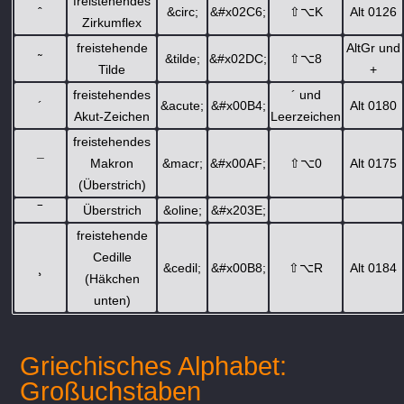
freistehendes
ˆ
&circ;
&#x02C6;
⇧
⌥
K
Alt 0126
Zirkumflex
freistehende
AltGr und
˜
&tilde;
&#x02DC;
⇧
⌥
8
Tilde
+
freistehendes
´ und
´
&acute;
&#x00B4;
Alt 0180
Akut-Zeichen
Leerzeichen
freistehendes
¯
Makron
&macr;
&#x00AF;
⇧
⌥
0
Alt 0175
(Überstrich)
‾
Überstrich
&oline;
&#x203E;
freistehende
Cedille
¸
&cedil;
&#x00B8;
⇧
⌥
R
Alt 0184
(Häkchen
unten)
Griechisches Alphabet:
Großuchstaben