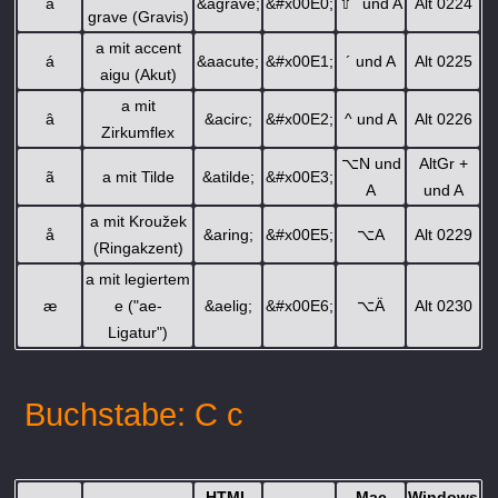
à
&agrave;
&#x00E0;
⇧
´ und A
Alt 0224
grave (Gravis)
a mit accent
á
&aacute;
&#x00E1;
´ und A
Alt 0225
aigu (Akut)
a mit
â
&acirc;
&#x00E2;
^ und A
Alt 0226
Zirkumflex
⌥
N und
AltGr +
ã
a mit Tilde
&atilde;
&#x00E3;
A
und A
a mit Kroužek
å
&aring;
&#x00E5;
⌥
A
Alt 0229
(Ringakzent)
a mit legiertem
æ
e ("ae-
&aelig;
&#x00E6;
⌥
Ä
Alt 0230
Ligatur")
Buchstabe: C c
HTML
Mac
Windows