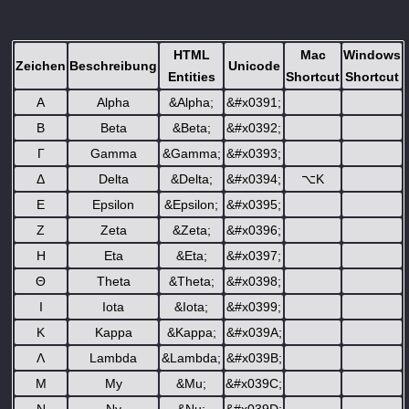
HTML
Mac
Windows
Zeichen
Beschreibung
Unicode
Entities
Shortcut
Shortcut
Α
Alpha
&Alpha;
&#x0391;
Β
Beta
&Beta;
&#x0392;
Γ
Gamma
&Gamma;
&#x0393;
Δ
Delta
&Delta;
&#x0394;
⌥
K
Ε
Epsilon
&Epsilon;
&#x0395;
Ζ
Zeta
&Zeta;
&#x0396;
Η
Eta
&Eta;
&#x0397;
Θ
Theta
&Theta;
&#x0398;
Ι
Iota
&Iota;
&#x0399;
Κ
Kappa
&Kappa;
&#x039A;
Λ
Lambda
&Lambda;
&#x039B;
Μ
My
&Mu;
&#x039C;