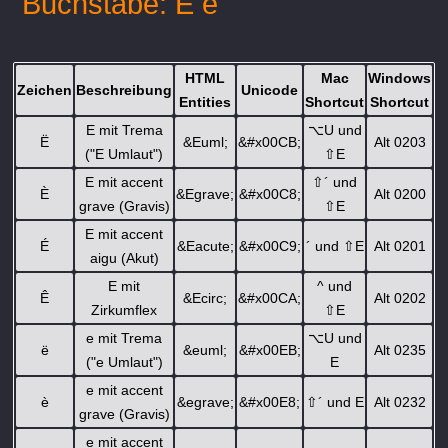
Buchstabe: E e
HTML
Mac
Windows
Zeichen
Beschreibung
Unicode
Entities
Shortcut
Shortcut
E mit Trema
⌥
U und
Ë
&Euml;
&#x00CB;
Alt 0203
("E Umlaut")
⇧
E
E mit accent
⇧
´ und
È
&Egrave;
&#x00C8;
Alt 0200
grave (Gravis)
⇧
E
E mit accent
É
&Eacute;
&#x00C9;
´ und
⇧
E
Alt 0201
aigu (Akut)
E mit
^ und
Ê
&Ecirc;
&#x00CA;
Alt 0202
Zirkumflex
⇧
E
e mit Trema
⌥
U und
ë
&euml;
&#x00EB;
Alt 0235
("e Umlaut")
E
e mit accent
è
&egrave;
&#x00E8;
⇧
´ und E
Alt 0232
grave (Gravis)
e mit accent