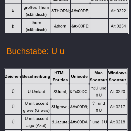
großes Thorn
Þ
&THORN;
&#x00DE;
Alt 0222
(isländisch)
thorn
þ
&thorn;
&#x00FE;
Alt 0254
(isländisch)
Buchstabe: U u
HTML
Mac
Windows
Zeichen
Beschreibung
Unicode
Entities
Shortcut
Shortcut
⌥
U und
Ü
U Umlaut
&Uuml;
&#x00DC;
Alt 0220
⇧
U
U mit accent
⇧
´ und
Ù
&Ugrave;
&#x00D9;
Alt 0217
grave (Gravis)
⇧
U
U mit accent
Ú
&Uacute;
&#x00DA;
´ und
⇧
U
Alt 0218
aigu (Akut)