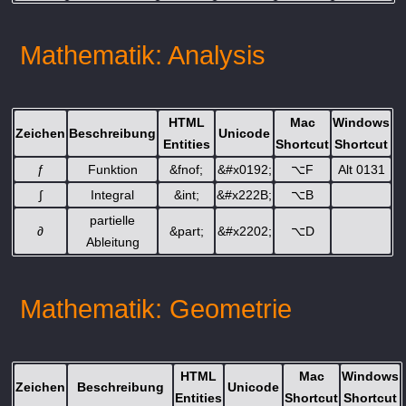
Mathematik: Analysis
HTML
Mac
Windows
Zeichen
Beschreibung
Unicode
Entities
Shortcut
Shortcut
ƒ
Funktion
&fnof;
&#x0192;
⌥
F
Alt 0131
∫
Integral
&int;
&#x222B;
⌥
B
partielle
∂
&part;
&#x2202;
⌥
D
Ableitung
Mathematik: Geometrie
HTML
Mac
Windows
Zeichen
Beschreibung
Unicode
Entities
Shortcut
Shortcut