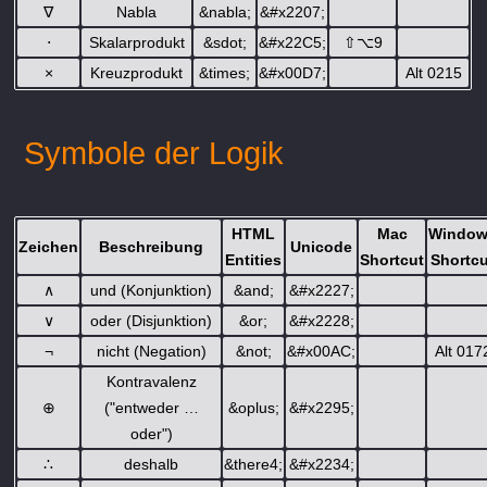
∇
Nabla
&nabla;
&#x2207;
⋅
Skalarprodukt
&sdot;
&#x22C5;
⇧
⌥
9
×
Kreuzprodukt
&times;
&#x00D7;
Alt 0215
Symbole der Logik
HTML
Mac
Windo
Zeichen
Beschreibung
Unicode
Entities
Shortcut
Shortc
∧
und (Konjunktion)
&and;
&#x2227;
∨
oder (Disjunktion)
&or;
&#x2228;
¬
nicht (Negation)
&not;
&#x00AC;
Alt 017
Kontravalenz
⊕
("entweder …
&oplus;
&#x2295;
oder")
∴
deshalb
&there4;
&#x2234;