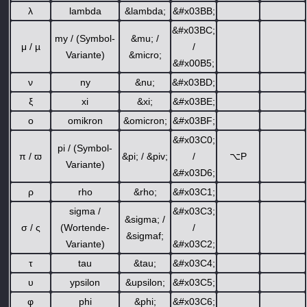
λ
lambda
&lambda;
&#x03BB;
&#x03BC;
my / (Symbol-
&mu; /
μ / µ
/
Variante)
&micro;
&#x00B5;
ν
ny
&nu;
&#x03BD;
ξ
xi
&xi;
&#x03BE;
ο
omikron
&omicron;
&#x03BF;
&#x03C0;
pi / (Symbol-
π / ϖ
&pi; / &piv;
/
⌥
P
Variante)
&#x03D6;
ρ
rho
&rho;
&#x03C1;
sigma /
&#x03C3;
&sigma; /
σ / ς
(Wortende-
/
&sigmaf;
Variante)
&#x03C2;
τ
tau
&tau;
&#x03C4;
υ
ypsilon
&upsilon;
&#x03C5;
φ
phi
&phi;
&#x03C6;