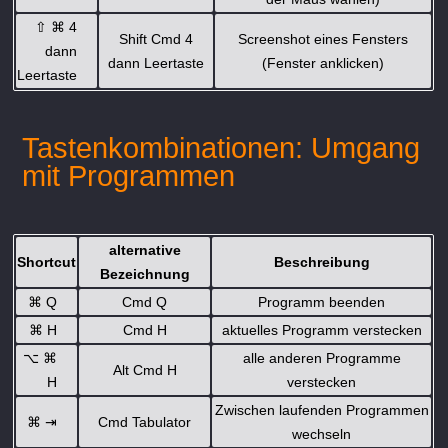
⇧
⌘
4
Shift Cmd 4
Screenshot eines Fensters
dann
dann Leertaste
(Fenster anklicken)
Leertaste
Tastenkombinationen: Umgang
mit Programmen
alternative
Shortcut
Beschreibung
Bezeichnung
⌘
Q
Cmd Q
Programm beenden
⌘
H
Cmd H
aktuelles Programm verstecken
⌥
⌘
alle anderen Programme
Alt Cmd H
H
verstecken
Zwischen laufenden Programmen
⌘
⇥
Cmd Tabulator
wechseln