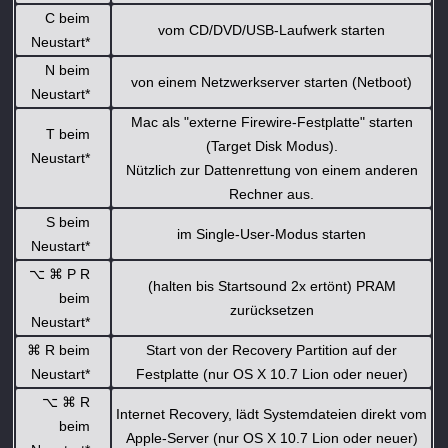
C beim
vom CD/DVD/USB-Laufwerk starten
Neustart*
N beim
von einem Netzwerkserver starten (Netboot)
Neustart*
Mac als "externe Firewire-Festplatte" starten
T beim
(Target Disk Modus).
Neustart*
Nützlich zur Dattenrettung von einem anderen
Rechner aus.
S beim
im Single-User-Modus starten
Neustart*
⌥
⌘
P R
(halten bis Startsound 2x ertönt) PRAM
beim
zurücksetzen
Neustart*
⌘
R beim
Start von der Recovery Partition auf der
Neustart*
Festplatte (nur OS X 10.7 Lion oder neuer)
⌥
⌘
R
Internet Recovery, lädt Systemdateien direkt vom
beim
Apple-Server (nur OS X 10.7 Lion oder neuer)