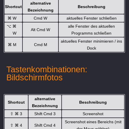
alternative
Shortcut
Beschreibung
Bezeichnung
⌘
W
Cmd W
aktuelles Fenster schließen
⌥
⌘
alle Fenster des aktuellen
Alt Cmd W
W
Programms schließen
aktuelles Fenster minimieren / ins
⌘
M
Cmd M
Dock
Tastenkombinationen:
Bildschirmfotos
alternative
Shortcut
Beschreibung
Bezeichnung
⇧
⌘
3
Shift Cmd 3
Screenshot
Screenshot eines Bereichs (mit
⇧
⌘
4
Shift Cmd 4
der Maus wählen)