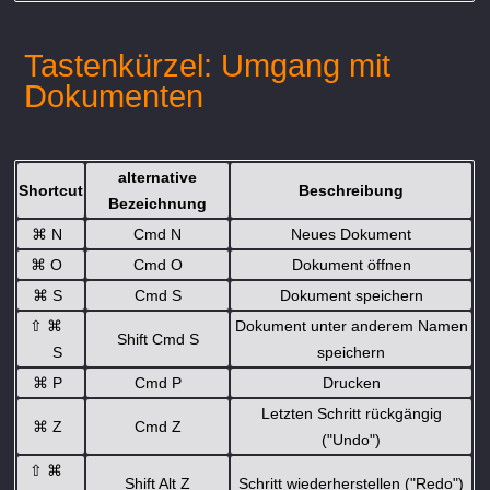
Tastenkürzel: Umgang mit
Dokumenten
alternative
Shortcut
Beschreibung
Bezeichnung
⌘
N
Cmd N
Neues Dokument
⌘
O
Cmd O
Dokument öffnen
⌘
S
Cmd S
Dokument speichern
⇧
⌘
Dokument unter anderem Namen
Shift Cmd S
S
speichern
⌘
P
Cmd P
Drucken
Letzten Schritt rückgängig
⌘
Z
Cmd Z
("Undo")
⇧
⌘
Shift Alt Z
Schritt wiederherstellen ("Redo")