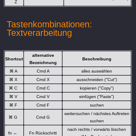
Z
Tastenkombinationen:
Textverarbeitung
alternative
Shortcut
Beschreibung
Bezeichnung
⌘
A
Cmd A
alles auswählen
⌘
X
Cmd X
ausschneiden ("Cut")
⌘
C
Cmd C
kopieren ("Copy")
⌘
V
Cmd V
einfügen ("Paste")
⌘
F
Cmd F
suchen
weitersuchen / nächstes Auftreten
⌘
G
Cmd G
suchen
nach rechts / vorwärts löschen
fn
←
Fn Rückschritt