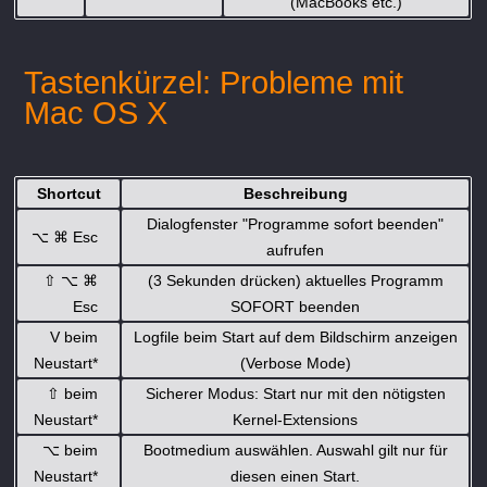
(MacBooks etc.)
Tastenkürzel: Probleme mit
Mac OS X
Shortcut
Beschreibung
Dialogfenster "Programme sofort beenden"
⌥
⌘
Esc
aufrufen
⇧
⌥
⌘
(3 Sekunden drücken) aktuelles Programm
Esc
SOFORT beenden
V beim
Logfile beim Start auf dem Bildschirm anzeigen
Neustart*
(Verbose Mode)
⇧
beim
Sicherer Modus: Start nur mit den nötigsten
Neustart*
Kernel-Extensions
⌥
beim
Bootmedium auswählen. Auswahl gilt nur für
Neustart*
diesen einen Start.