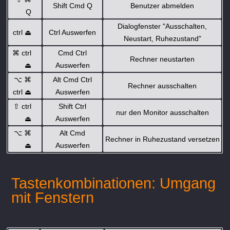
Shift Cmd Q
Benutzer abmelden
Q
Dialogfenster "Ausschalten,
ctrl
⏏
Ctrl Auswerfen
Neustart, Ruhezustand"
⌘
ctrl
Cmd Ctrl
Rechner neustarten
⏏
Auswerfen
⌥
⌘
Alt Cmd Ctrl
Rechner ausschalten
ctrl
⏏
Auswerfen
⇧
ctrl
Shift Ctrl
nur den Monitor ausschalten
⏏
Auswerfen
⌥
⌘
Alt Cmd
Rechner in Ruhezustand versetzen
⏏
Auswerfen
Tastenkombinationen: Umgang
mit Fenstern