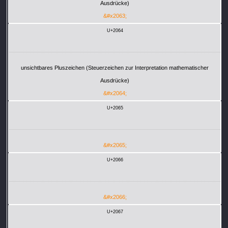
Ausdrücke)
&#x2063;
U+2064
unsichtbares Pluszeichen (Steuerzeichen zur Interpretation mathematischer
Ausdrücke)
&#x2064;
U+2065
&#x2065;
U+2066
&#x2066;
U+2067