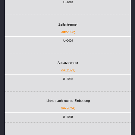
U+2028
Zeilentrenner
&#x2028;
U+2029
Absatztrenner
&#x2029;
U+202A
Links-nach-rechts-Einbettung
&#x202A;
U+202B