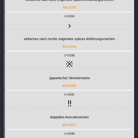
&#x2039;
U+203A
›
einfaches nach rechts zeigendes spitzes Anführungszeichen
&#x203A;
U+203B
※
(japanische) Verweismarke
&#x203B;
U+203C
‼
doppeltes Ausrufezeichen
&#x203C;
U+203D