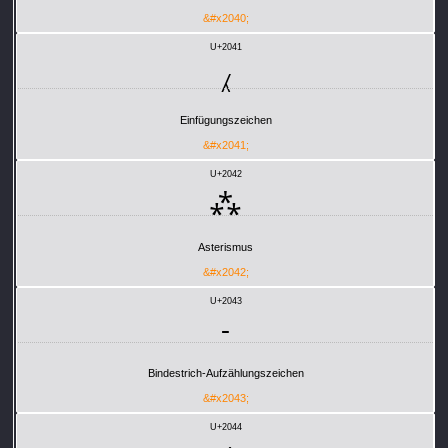
&#x2040;
U+2041
⁁
Einfügungszeichen
&#x2041;
U+2042
⁂
Asterismus
&#x2042;
U+2043
⁃
Bindestrich-Aufzählungszeichen
&#x2043;
U+2044