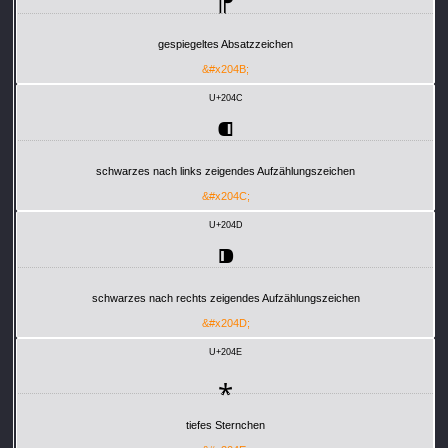
⁋
gespiegeltes Absatzzeichen
&#x204B;
U+204C
⁌
schwarzes nach links zeigendes Aufzählungszeichen
&#x204C;
U+204D
⁍
schwarzes nach rechts zeigendes Aufzählungszeichen
&#x204D;
U+204E
⁎
tiefes Sternchen