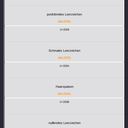
punktbreites Leerzeichen
&#x2008;
U+2009
Schmales Leerzeichen
&#x2009;
U+200A
Haarspatium
&#x200A;
U+200B
nullbreites Leerzeichen