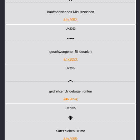
kaufmännisches Minuszeichen
&#x2052;
U+2053
⁓
geschwungener Bindestrich
&#x2053;
U+2054
⁔
gedrehter Bindebogen unten
&#x2054;
U+2055
⁕
Satzzeichen Blume
&#x2055;