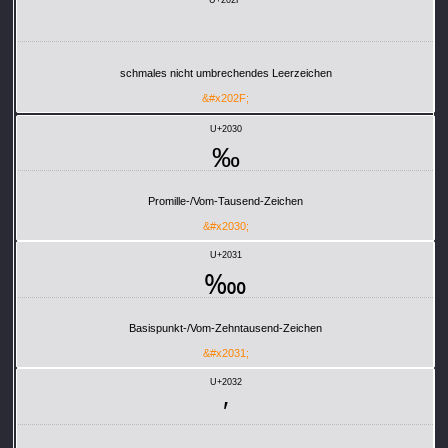
schmales nicht umbrechendes Leerzeichen
&#x202F;
U+2030
‰
Promille-/Vom-Tausend-Zeichen
&#x2030;
U+2031
‱
Basispunkt-/Vom-Zehntausend-Zeichen
&#x2031;
U+2032
′