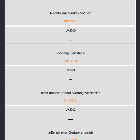
Rechts-nach-links-Zeichen
&#x200F;
U+2010
‐
Viertelgeviertstrich
&#x2010;
U+2011
‑
nicht umbrechender Viertelgeviertstrich
&#x2011;
U+2012
‒
ziffernbreiter Gedankenstrich