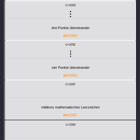
U+205D
⁝
drei Punkte übereinander
&#x205D;
U+205E
⁞
vier Punkte übereinander
&#x205E;
U+205F
mittleres mathematisches Leerzeichen
&#x205F;
U+2060