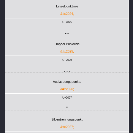
Einzelpunktlinie
&#x2024;
U+2025
‥
Doppel-Punktlinie
&#x2025;
U+2026
…
Auslassungspunkte
&#x2026;
U+2027
‧
Silbentrennungspunkt
&#x2027;