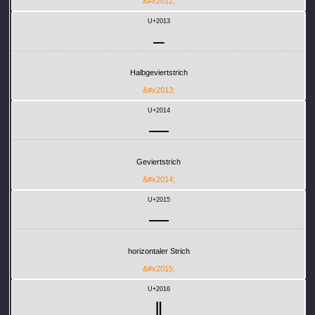
&#x2012;
U+2013
–
Halbgeviertstrich
&#x2013;
U+2014
—
Geviertstrich
&#x2014;
U+2015
―
horizontaler Strich
&#x2015;
U+2016
‖