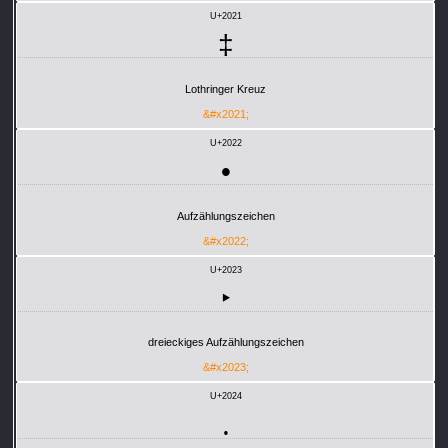
U+2021
‡
Lothringer Kreuz
&#x2021;
U+2022
•
Aufzählungszeichen
&#x2022;
U+2023
‣
dreieckiges Aufzählungszeichen
&#x2023;
U+2024
․