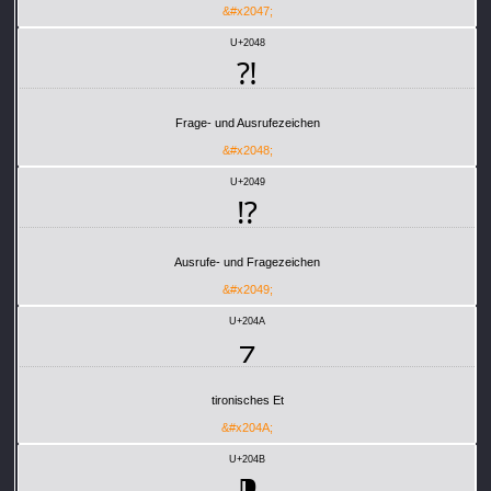
&#x2047;
U+2048
⁈
Frage- und Ausrufezeichen
&#x2048;
U+2049
⁉
Ausrufe- und Fragezeichen
&#x2049;
U+204A
⁊
tironisches Et
&#x204A;
U+204B