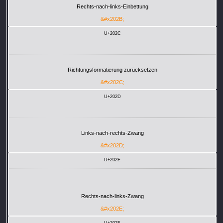
Rechts-nach-links-Einbettung
&#x202B;
U+202C
Richtungsformatierung zurücksetzen
&#x202C;
U+202D
Links-nach-rechts-Zwang
&#x202D;
U+202E
Rechts-nach-links-Zwang
&#x202E;
U+202F