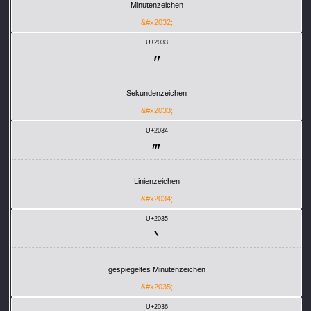
Minutenzeichen
&#x2032;
U+2033
″
Sekundenzeichen
&#x2033;
U+2034
‴
Linienzeichen
&#x2034;
U+2035
‵
gespiegeltes Minutenzeichen
&#x2035;
U+2036