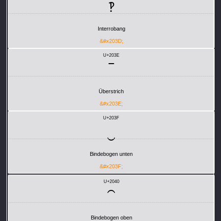
‽
Interrobang
&#x203D;
U+203E
‾
Überstrich
&#x203E;
U+203F
‿
Bindebogen unten
&#x203F;
U+2040
⁀
Bindebogen oben