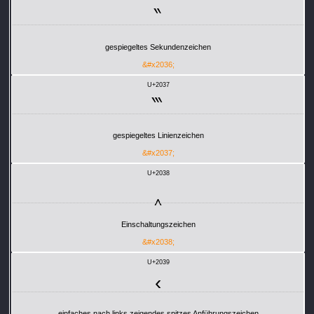
‶
gespiegeltes Sekundenzeichen
&#x2036;
U+2037
‷
gespiegeltes Linienzeichen
&#x2037;
U+2038
‸
Einschaltungszeichen
&#x2038;
U+2039
‹
einfaches nach links zeigendes spitzes Anführungszeichen