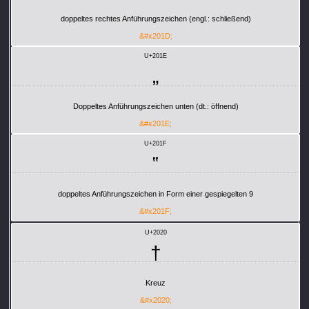
doppeltes rechtes Anführungszeichen (engl.: schließend)
&#x201D;
U+201E
„
Doppeltes Anführungszeichen unten (dt.: öffnend)
&#x201E;
U+201F
‟
doppeltes Anführungszeichen in Form einer gespiegelten 9
&#x201F;
U+2020
†
Kreuz
&#x2020;