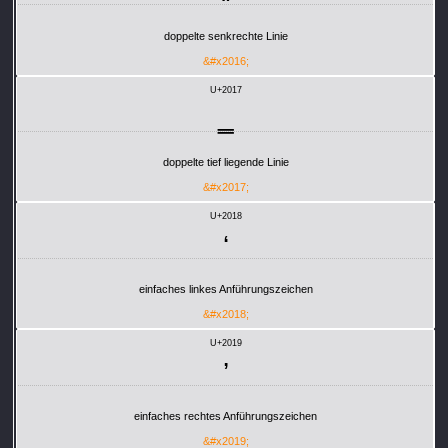
doppelte senkrechte Linie
&#x2016;
U+2017
‗
doppelte tief liegende Linie
&#x2017;
U+2018
‘
einfaches linkes Anführungszeichen
&#x2018;
U+2019
’
einfaches rechtes Anführungszeichen
&#x2019;