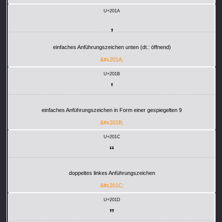
U+201A
‚
einfaches Anführungszeichen unten (dt.: öffnend)
&#x201A;
U+201B
‛
einfaches Anführungszeichen in Form einer gespiegelten 9
&#x201B;
U+201C
“
doppeltes linkes Anführungszeichen
&#x201C;
U+201D
”