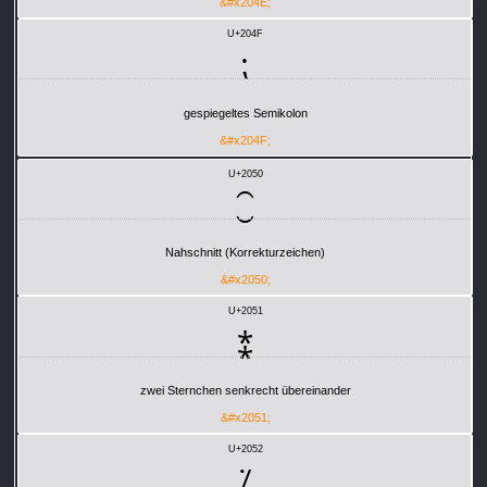
&#x204E;
U+204F
⁏
gespiegeltes Semikolon
&#x204F;
U+2050
⁐
Nahschnitt (Korrekturzeichen)
&#x2050;
U+2051
⁑
zwei Sternchen senkrecht übereinander
&#x2051;
U+2052
⁒