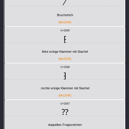
⁄
Bruchstrich
&#x2044;
U+2045
⁅
linke eckige Klammer mit Stachel
&#x2045;
U+2046
⁆
rechte eckige Klammer mit Stachel
&#x2046;
U+2047
⁇
doppeltes Fragezeichen