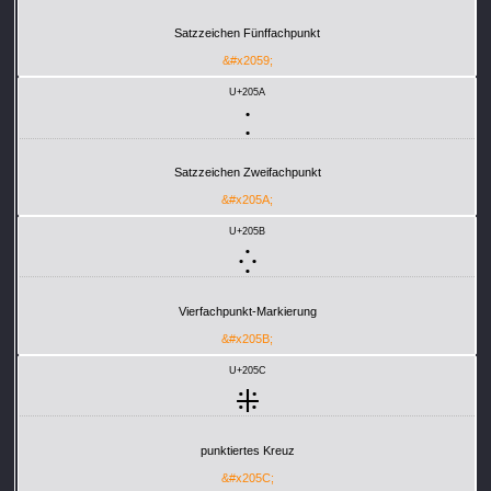
Satzzeichen Fünffachpunkt
&#x2059;
U+205A
⁚
Satzzeichen Zweifachpunkt
&#x205A;
U+205B
⁛
Vierfachpunkt-Markierung
&#x205B;
U+205C
⁜
punktiertes Kreuz
&#x205C;