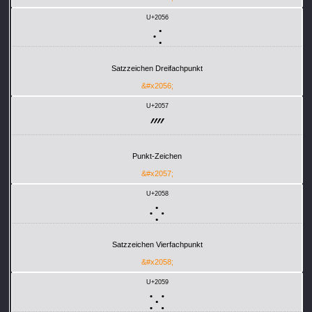
U+2056
⁖
Satzzeichen Dreifachpunkt
&#x2056;
U+2057
⁗
Punkt-Zeichen
&#x2057;
U+2058
⁘
Satzzeichen Vierfachpunkt
&#x2058;
U+2059
⁙