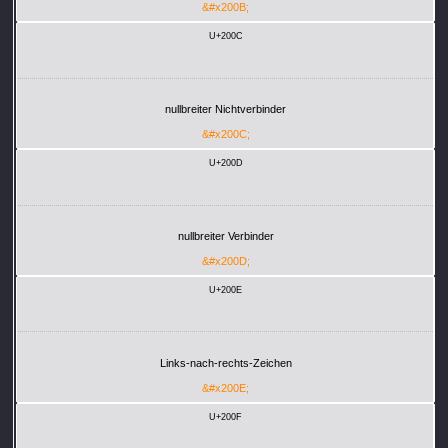
&#x200B;
U+200C
nullbreiter Nichtverbinder
&#x200C;
U+200D
nullbreiter Verbinder
&#x200D;
U+200E
Links-nach-rechts-Zeichen
&#x200E;
U+200F