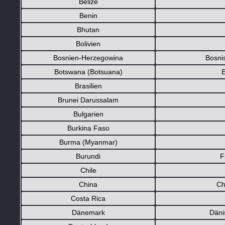
Belize
Benin
Bhutan
Bolivien
Bosnien-Herzegowina
Bosni
Botswana (Botsuana)
Brasilien
Brunei Darussalam
Bulgarien
Burkina Faso
Burma (Myanmar)
Burundi
F
Chile
China
Ch
Costa Rica
Dänemark
Dänis