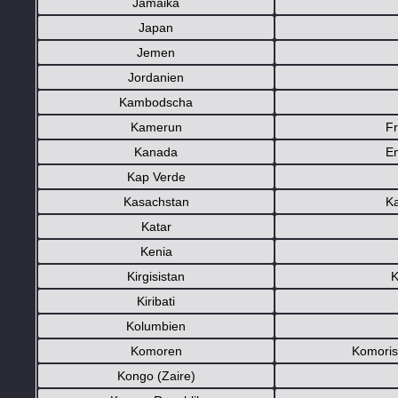
Jamaika
Japan
Jemen
Jordanien
Kambodscha
Kamerun
Fr
Kanada
En
Kap Verde
Kasachstan
K
Katar
Kenia
Kirgisistan
K
Kiribati
Kolumbien
Komoren
Komoris
Kongo (Zaire)