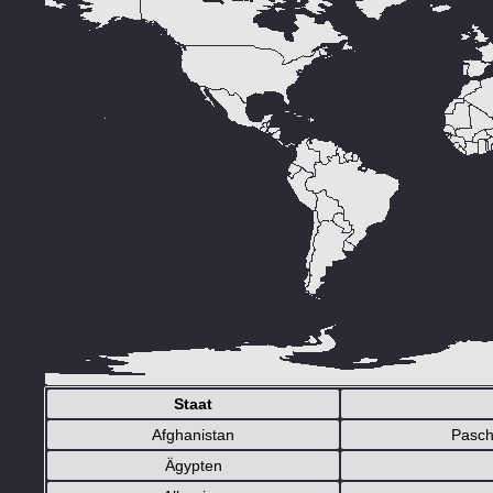
Staat
Afghanistan
Pasch
Ägypten