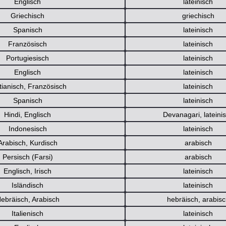
Englisch
lateinisch
Griechisch
griechisch
Spanisch
lateinisch
Französisch
lateinisch
Portugiesisch
lateinisch
Englisch
lateinisch
tianisch, Französisch
lateinisch
Spanisch
lateinisch
Hindi, Englisch
Devanagari
,
lateini
Indonesisch
lateinisch
Arabisch, Kurdisch
arabisch
Persisch (Farsi)
arabisch
Englisch, Irisch
lateinisch
Isländisch
lateinisch
ebräisch, Arabisch
hebräisch
,
arabis
Italienisch
lateinisch