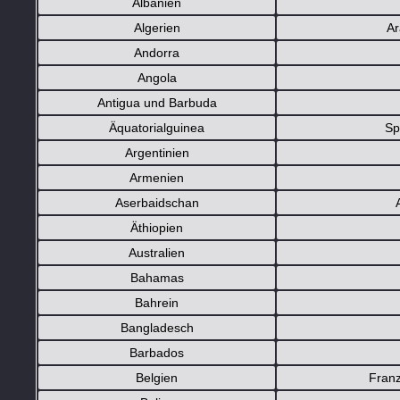
Albanien
Algerien
Ar
Andorra
Angola
Antigua und Barbuda
Äquatorialguinea
Sp
Argentinien
Armenien
Aserbaidschan
Äthiopien
Australien
Bahamas
Bahrein
Bangladesch
Barbados
Belgien
Franz