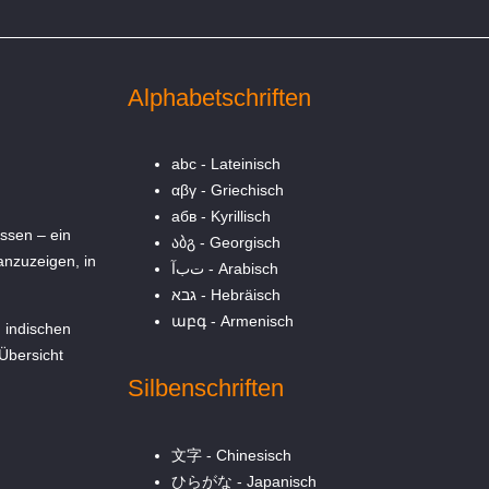
Alphabetschriften
abc - Lateinisch
αβγ - Griechisch
абв - Kyrillisch
ssen – ein
აბგ - Georgisch
anzuzeigen, in
ﺕﺏ‏آ‎ - Arabisch
‏א‎‏ב‎‏ג‎ - Hebräisch
աբգ - Armenisch
m indischen
Übersicht
Silbenschriften
文字 - Chinesisch
ひらがな - Japanisch