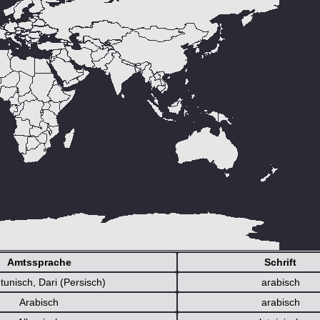
Amtssprache
Schrift
tunisch, Dari (Persisch)
arabisch
Arabisch
arabisch