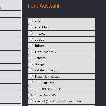
Font-Auswahl
h
Arial
Arial Black
Impact
Lucida
Tahoma
Trebuchet MS
Verdana
Georgia
Palatino Linotype
Times New Roman
Courier New
Lucida Console
Comic Sans MS
Symbol (Vorsicht, nicht Web-safe)