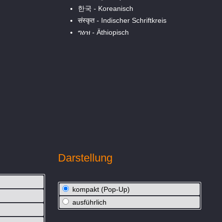
한국 - Koreanisch
संस्कृत - Indischer Schriftkreis
ግዕዝ - Äthiopisch
Darstellung
kompakt (Pop-Up)
ausführlich