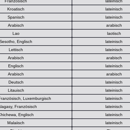
Französisch
lateinisch
Kroatisch
lateinisch
Spanisch
lateinisch
Arabisch
arabisch
Lao
laotisch
Sesotho, Englisch
lateinisch
Lettisch
lateinisch
Arabisch
arabisch
Englisch
lateinisch
Arabisch
arabisch
Deutsch
lateinisch
Litauisch
lateinisch
Französisch, Luxemburgisch
lateinisch
lagasy, Französisch
lateinisch
Chichewa, Englisch
lateinisch
Malaiisch
lateinisch