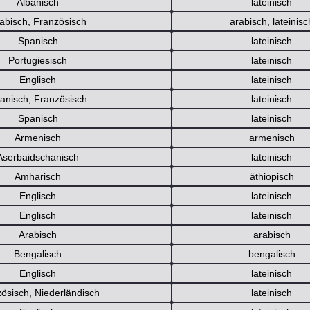
Albanisch
lateinisch
abisch, Französisch
arabisch
,
lateinisc
Spanisch
lateinisch
Portugiesisch
lateinisch
Englisch
lateinisch
anisch, Französisch
lateinisch
Spanisch
lateinisch
Armenisch
armenisch
Aserbaidschanisch
lateinisch
Amharisch
äthiopisch
Englisch
lateinisch
Englisch
lateinisch
Arabisch
arabisch
Bengalisch
bengalisch
Englisch
lateinisch
ösisch, Niederländisch
lateinisch